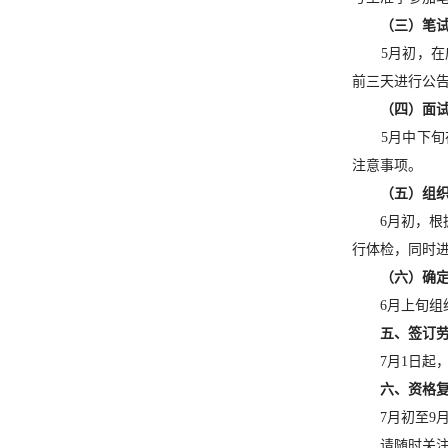
（三）
笔
5月初，在
前三天进行公
（四）面
5月中下旬
注意事项。
（五）组
6月初，
行体检，同时
（六）
确
6月上旬
五、签订
7月1日
六、资格
7月初至9
请随时关注房