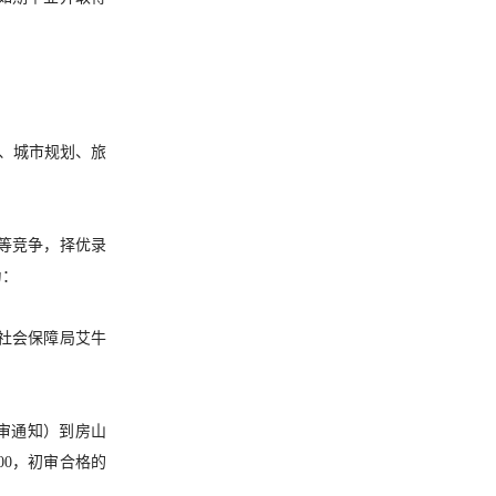
用、城市规划、旅
平等竞争，择优录
为：
和社会保障局艾牛
见初审通知）到房山
00，初审合格的