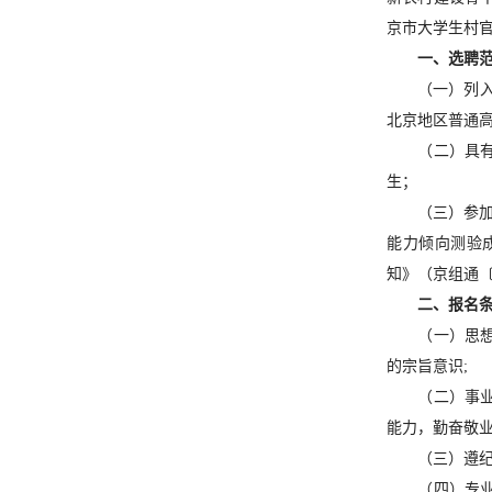
京市大学生村
一、选聘
（一）列入
北京地区普通高
（二）具有
生；
（三）参加
能力倾向测验
知》（京组通〔
二、报名
（一）思
的宗旨意识;
（二）事
能力，勤奋敬业
（三）遵纪
（四）专