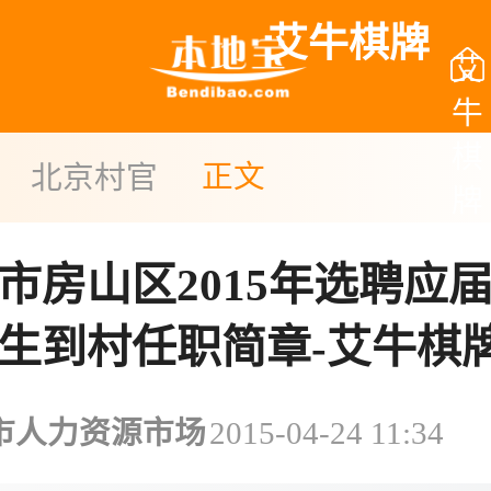
艾牛棋牌
艾
牛
棋
正文
北京村官
牌
市房山区2015年选聘应
生到村任职简章-艾牛棋
市人力资源市场
2015-04-24 11:34