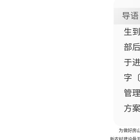
导语
生
部
于
字〔
管
方
为做好房
新农村建设骨干