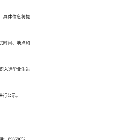
测试，具体信息将提
认面试时间、地点和
织入选毕业生进
进行公示。
：89369652。