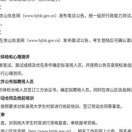
试
房山信息网（www.bjfsh.gov.cn）发布笔试公告，统一组织行政能力
告。
试
在房山信息网（www.bjfsh.gov.cn）发布面试公告，考生登陆后可确
织体检和心理测评
根据笔试、面试成绩及优先条件确定拟录用人员，并按照公务员录用标准组
进行心理测评。
定并公布拟聘用人员
组织体检合格人员签订三方协议书，确定拟聘用人员，同时在房山区信息网
劳动合同及岗前培训
起，按照要求对新录用大学生村官进行岗前培训、签订劳动合同等事宜。
复审
月底，对到岗大学生村官进行资格复查，审核报考资格。
山区信息网（http://www.bjfsh.gov.cn），相关工作在网上公布。联系电话