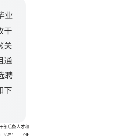
毕业
政干
《关
组通
选聘
如下
政干部后备人才和
〕36号）、《北