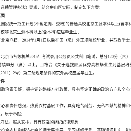
官选聘管理办法》要求，结合房山区实际，制定如下方案：
范围
国家统一招生计划(不含定向、委培)的普通高校北京生源本科以上(含本
校非北京生源本科以上(含本科)应届毕业生；
北京户籍，2014年1月1日以后在国（境）外正规院校毕业，并取得学
北京市各级机关2015年考试录用公务员公共科目笔试，总分120分（含
成绩60分（含）以上，且符合《关于选拔应届优秀高校毕业生到基层培
2011〕2号）第二条规定条件的京外高校应届毕业生。
条件
想政治素质好，拥护党的路线方针政策，具有坚定正确的政治方向和全心
业心和责任感强，热爱农村基层工作，具有吃苦耐劳、无私奉献的精神和
，乐于奉献;
守法，服从安排，具有较强的组织纪律观念;
业符合农村和经济社会长远发展需要，学习成绩优秀，基础知识扎实，能