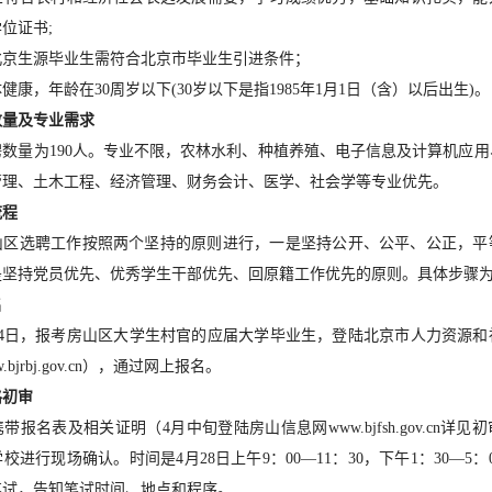
位证书;
北京生源毕业生需符合北京市毕业生引进条件；
健康，年龄在30周岁以下(30岁以下是指1985年1月1日（含）以后出生)。
数量及专业需求
选聘数量为190人。专业不限，农林水利、种植养殖、电子信息及计算机应
管理、土木工程、经济管理、财务会计、医学、社会学等专业优先。
流程
年房山区选聘工作按照两个坚持的原则进行，一是坚持公开、公平、公正，
是坚持党员优先、优秀学生干部优先、回原籍工作优先的原则。具体步骤
名
至24日，报考房山区大学生村官的应届大学毕业生，登陆北京市人力资源
bjrbj.gov.cn），通过网上报名。
格初审
带报名表及相关证明（4月中旬登陆房山信息网www.bjfsh.gov.cn详
校进行现场确认。时间是4月28日上午9：00—11：30，下午1：30—5：
笔试，告知笔试时间、地点和程序。