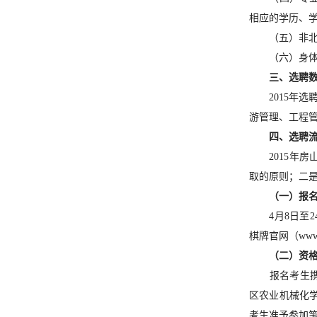
相应的学历、学
（五）非
（六）身体
三、选聘
2015年
游管理、工程
四、选聘
2015
取的原则；二
（一）报
4月8日
棋牌官网（www.
（二）资
报名考生携
区农业机械化学
考生准予参加