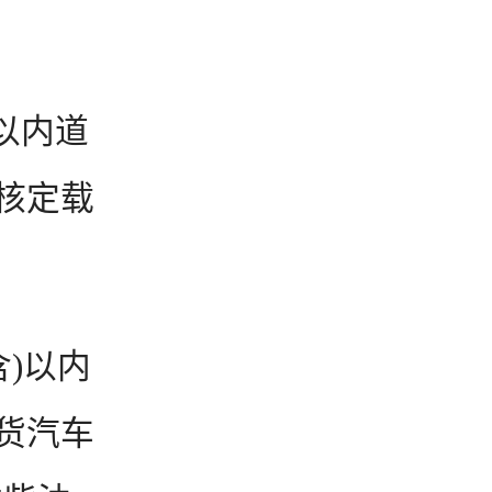
以内道
核定载
含)以内
货汽车