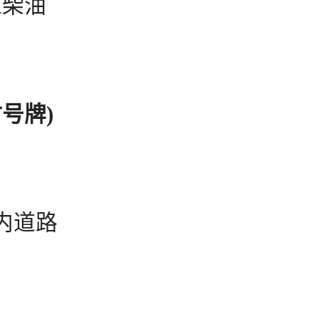
准柴油
号牌)
内道路