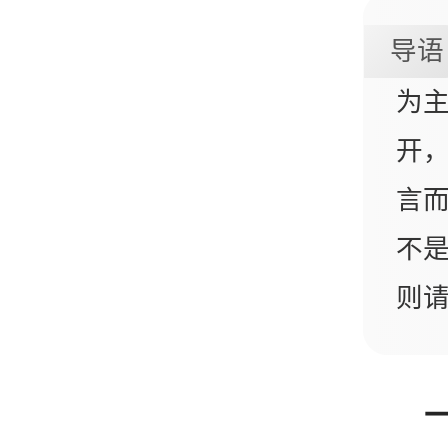
导语
为
开
言
不
则