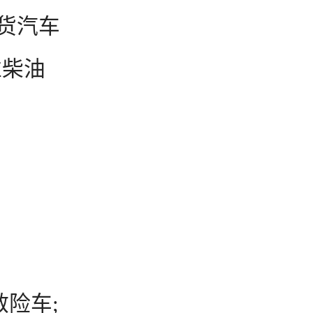
货汽车
准柴油
险车;