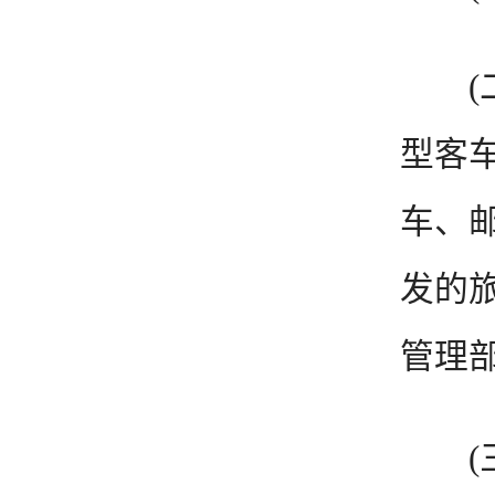
(二
型客
车、
发的
管理
(三