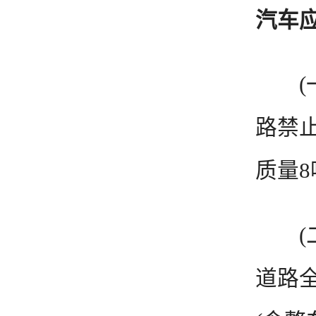
汽车
(一)
路禁
质量8
(二)
道路