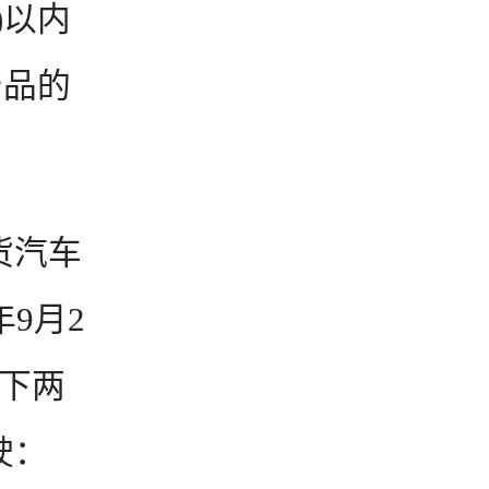
)以内
产品的
。
货汽车
年9月2
以下两
驶：