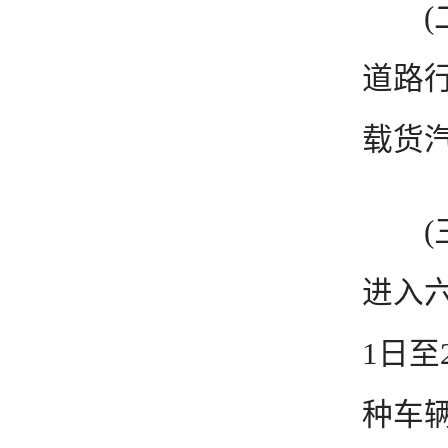
(二)
道路
载货
(三
进入六
1日至
种车