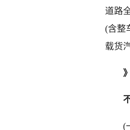
道路
(含
载货汽
(一