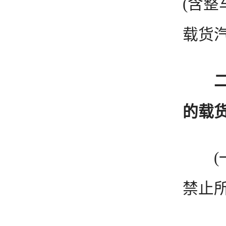
(含
载货汽
的载
(一)
禁止