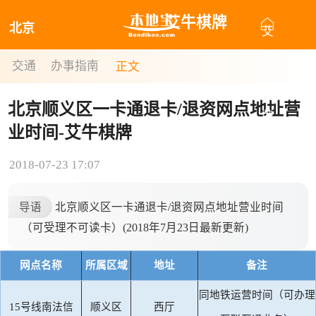
艾牛棋牌
北京
艾
牛
交通
办事指南
正文
棋
北京顺义区一卡通退卡/退资网点地址营
牌
业时间-艾牛棋牌
2018-07-23 17:07
导语
北京顺义区一卡通退卡/退资网点地址营业时间
（可受理不可读卡）(2018年7月23日最新更新)
网点名称
所属区域
地址
备注
同地铁运营时间（可办理
15号线南法信
顺义区
西厅