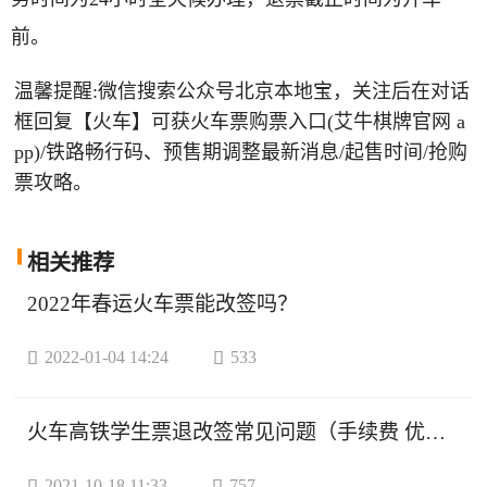
前。
温馨提醒:微信搜索公众号北京本地宝，关注后在对话
框回复【火车】可获火车票购票入口(艾牛棋牌官网 a
pp)/铁路畅行码、预售期调整最新消息/起售时间/抢购
票攻略。
相关
推荐
2022年春运火车票能改签吗？

2022-01-04 14:24

533
火车高铁学生票退改签常见问题（手续费 优惠次数）

2021-10-18 11:33

757