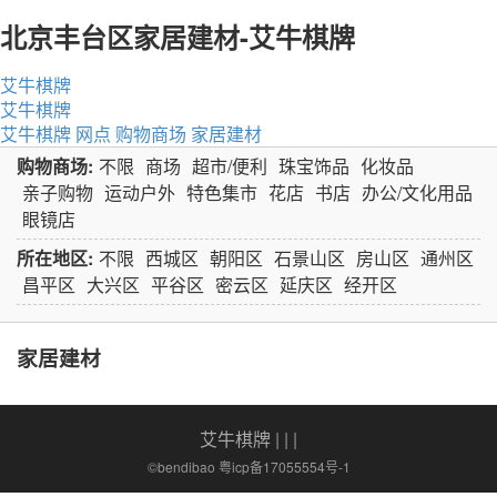
北京丰台区家居建材-艾牛棋牌
艾牛棋牌
艾牛棋牌
艾牛棋牌
网点
购物商场
家居建材
购物商场:
不限
商场
超市/便利
珠宝饰品
化妆品
亲子购物
运动户外
特色集市
花店
书店
办公/文化用品
眼镜店
所在地区:
不限
西城区
朝阳区
石景山区
房山区
通州区
昌平区
大兴区
平谷区
密云区
延庆区
经开区
家居建材
艾牛棋牌
| | |
©bendibao 粤icp备17055554号-1