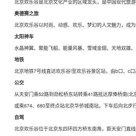
北京欢乐谷是北京文化产业的区域龙头，是中国现代旅游
奥德赛之旅
北京欢乐谷以时尚、动感、欢乐、梦幻的人文魅力，成为
太阳神车
水晶神翼、聚能飞船、能量风暴、雪域金翅、天地双雄、香
地铁
北京地铁7号线直达欢乐谷!至欢乐谷景区站，由b口、c口
公交
从天安门乘52路到劲松桥东站转乘41路抵达厚俸桥南(北京
或乘674、680至终点站北京华侨城南站，下车后向北步行数分
自驾
北京欢乐谷位于北京东四环四方桥东南角，距天安门直线距离10