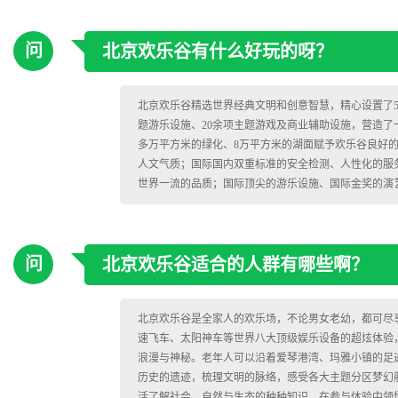
问
北京欢乐谷有什么好玩的呀？
北京欢乐谷精选世界经典文明和创意智慧，精心设置了50
题游乐设施、20余项主题游戏及商业辅助设施，营造了
多万平方米的绿化、8万平方米的湖面赋予欢乐谷良好
人文气质；国际国内双重标准的安全检测、人性化的服
世界一流的品质；国际顶尖的游乐设施、国际金奖的演
问
北京欢乐谷适合的人群有哪些啊？
北京欢乐谷是全家人的欢乐场，不论男女老幼，都可尽
速飞车、太阳神车等世界八大顶级娱乐设备的超炫体验
浪漫与神秘。老年人可以沿着爱琴港湾、玛雅小镇的足
历史的遗迹，梳理文明的脉络，感受各大主题分区梦幻
活了解社会、自然与生态的种种知识，在参与体验中领