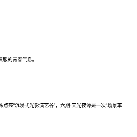
汉服的青春气息。
点亮“沉浸式光影演艺谷”，六期·天光夜谭是一次“场景革