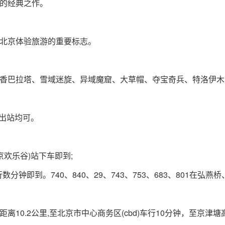
的经典之作。
北京体验旅游的重要标志。
巴拉塔、雪域迷旋、异域魔窟、大草帽、夺宝奇兵、特洛伊木
出站均可。
欢乐谷)站下车即到;
钟即到。740、840、29、743、753、683、801在弘
.2公里,至北京市中心商务区(cbd)车行10分钟，至京津塘