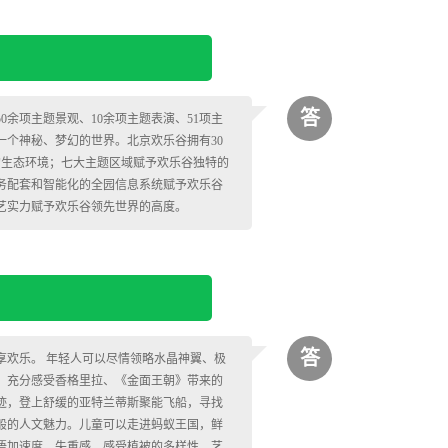
答
余项主题景观、10余项主题表演、51项主
一个神秘、梦幻的世界。北京欢乐谷拥有30
的生态环境；七大主题区域赋予欢乐谷独特的
务配套和智能化的全园信息系统赋予欢乐谷
艺实力赋予欢乐谷领先世界的高度。
答
享欢乐。 年轻人可以尽情领略水晶神翼、极
，充分感受香格里拉、《金面王朝》带来的
迹，登上舒缓的亚特兰蒂斯聚能飞船，寻找
般的人文魅力。儿童可以走进蚂蚁王国，鲜
悟加速度、失重感，感受植被的多样性，艺