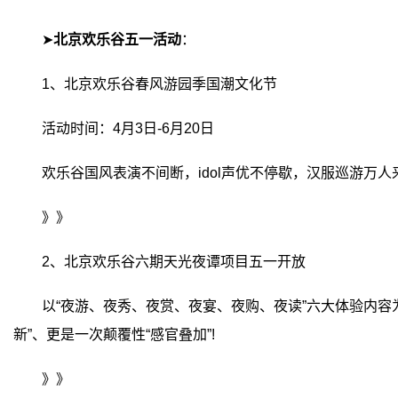
➤
北京欢乐谷五一活动
：
1、北京欢乐谷春风游园季国潮文化节
活动时间：4月3日-6月20日
欢乐谷国风表演不间断，idol声优不停歇，汉服巡游万人
》》
2、北京欢乐谷六期天光夜谭项目五一开放
以“夜游、夜秀、夜赏、夜宴、夜购、夜读”六大体验内容为主
新”、更是一次颠覆性“感官叠加”!
》》