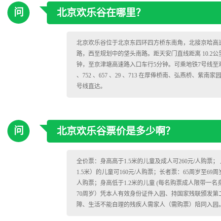
问
北京欢乐谷在哪里？
北京欢乐谷位于北京东四环四方桥东南角，北接京哈高
路，西至规划中的垡头南路。距天安门直线距离 10.2公里
钟，至京津塘高速路入口车行5分钟。可乘地铁7号线至欢
、752 、657 、29 、713 在厚俸桥南、弘燕桥、
号线直达。
问
北京欢乐谷票价是多少啊？
全价票：身高高于1.5米的儿童及成人可260元/人购票； 儿
1.5米）的儿童可160元/人购票；长者票：65周岁至6
人购票；身高低于1.2米的儿童 (每名购票成人限带一名身
70周岁）凭本人有效身份证件入园、持国家残联颁发
障、生活不能自理的残疾人需家人（需购票）陪同入园