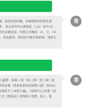
答
速，西至东四环路，东临规划中的垡头西
 ，至北京市中心商务区（ cbd）车行5分
乐谷景区站；可乘公交路线：41、31、740
紫南家园、双龙超市、等站步行数分钟即到。地铁七
答
童票：身高1.2米（含1.2米）至1.5米（含
9周岁的长者（凭有效身份证验票入园）可60元/
高低于1.2米的儿童)、70周岁以上长者（含
第二代《残疾证》的残疾人免票，盲人、智
。