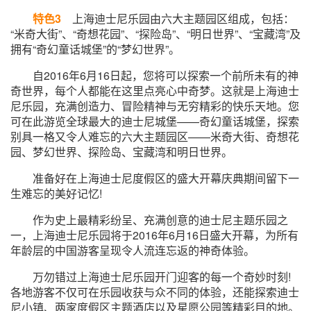
特色3
上海迪士尼乐园由六大主题园区组成，包括：
“米奇大街”、“奇想花园”、“探险岛”、“明日世界”、“宝藏湾”及
拥有“奇幻童话城堡”的“梦幻世界”。
自2016年6月16日起，您将可以探索一个前所未有的神
奇世界，每个人都能在这里点亮心中奇梦。这就是上海迪士
尼乐园，充满创造力、冒险精神与无穷精彩的快乐天地。您
可在此游览全球最大的迪士尼城堡——奇幻童话城堡，探索
别具一格又令人难忘的六大主题园区——米奇大街、奇想花
园、梦幻世界、探险岛、宝藏湾和明日世界。
准备好在上海迪士尼度假区的盛大开幕庆典期间留下一
生难忘的美好记忆!
作为史上最精彩纷呈、充满创意的迪士尼主题乐园之
一，上海迪士尼乐园将于2016年6月16日盛大开幕，为所有
年龄层的中国游客呈现令人流连忘返的神奇体验。
万勿错过上海迪士尼乐园开门迎客的每一个奇妙时刻!
各地游客不仅可在乐园收获与众不同的体验，还能探索迪士
尼小镇、两家度假区主题酒店以及星愿公园等精彩目的地。