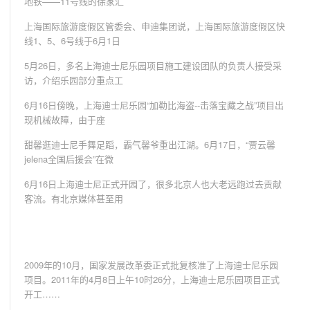
地铁——11号线的徐家汇
上海国际旅游度假区管委会、申迪集团说，上海国际旅游度假区快
线1、5、6号线于6月1日
5月26日，多名上海迪士尼乐园项目施工建设团队的负责人接受采
访，介绍乐园部分重点工
6月16日傍晚，上海迪士尼乐园“加勒比海盗--击落宝藏之战”项目出
现机械故障，由于座
甜馨逛迪士尼手舞足蹈，霸气馨爷重出江湖。6月17日，“贾云馨
jelena全国后援会”在微
6月16日上海迪士尼正式开园了，很多北京人也大老远跑过去贡献
客流。有北京媒体甚至用
2009年的10月，国家发展改革委正式批复核准了上海迪士尼乐园
项目。2011年的4月8日上午10时26分，上海迪士尼乐园项目正式
开工……