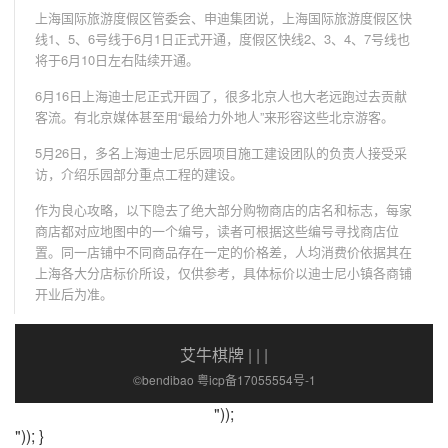
上海国际旅游度假区管委会、申迪集团说，上海国际旅游度假区快
线1、5、6号线于6月1日正式开通，度假区快线2、3、4、7号线也
将于6月10日左右陆续开通。
6月16日上海迪士尼正式开园了，很多北京人也大老远跑过去贡献
客流。有北京媒体甚至用“最给力外地人”来形容这些北京游客。
5月26日，多名上海迪士尼乐园项目施工建设团队的负责人接受采
访，介绍乐园部分重点工程的建设。
作为良心攻略，以下隐去了绝大部分购物商店的店名和标志，每家
商店都对应地图中的一个编号，读者可根据这些编号寻找商店位
置。同一店铺中不同商品存在一定的价格差，人均消费价依据其在
上海各大分店标价所设，仅供参考，具体标价以迪士尼小镇各商铺
开业后为准。
艾牛棋牌
| | |
©bendibao 粤icp备17055554号-1
"));
")); }