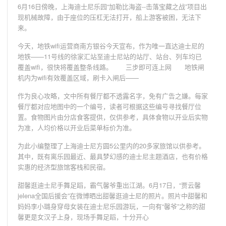
6月16日傍晚，上海迪士尼乐园“加勒比海盗--击落宝藏之战”项目出
现机械故障，由于座位的压杠无法打开，船上游客被困，无法下
来。
今天，地铁wifi运营商南方银谷今天宣布，作为唯一直达迪士尼的
地铁——11号线的徐家汇站至迪士尼站的站厅、站台、列车均已
覆盖wifi，很快将覆盖整条线路。 三步即可连上网 地铁闸
机内为wifi有效覆盖区域，刷卡入闸后——
作为良心攻略，文中所有餐厅都不透露名字，免有广告之嫌。每家
餐厅都对应地图中的一个编号，读者可根据这些编号寻找餐厅位
置。食物图片由分店食客提供，仅供参考，具体食物以开业后实物
为准，人均价格以开业后菜单标价为准。
为此小编整理了上海迪士尼方圆5公里内的20多家旅馆以供参考。
其中，既有离乐园最近、最具梦幻感的迪士尼主题酒店，也有价格
实惠的经济型旅馆客栈和民宿。
甜馨逛迪士尼手舞足蹈，霸气馨爷重出江湖。6月17日，“贾云馨
jelena全国后援会”在微博晒出甜馨逛迪士尼的照片。照片中甜馨和
妈妈李小璐身穿母女装在迪士尼乐园游玩，一向有“馨爷”之称的甜
馨更是女汉子上身，现场手舞足蹈，十分开心