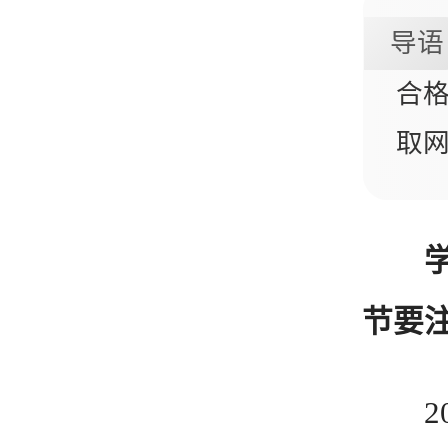
导语
合格
取
节要
20