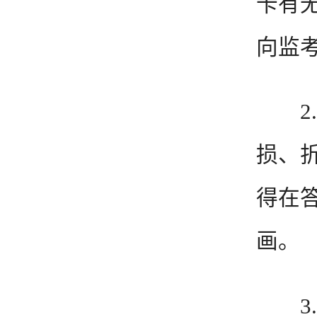
卡有
向监
2.
损、
得在
画。
3.