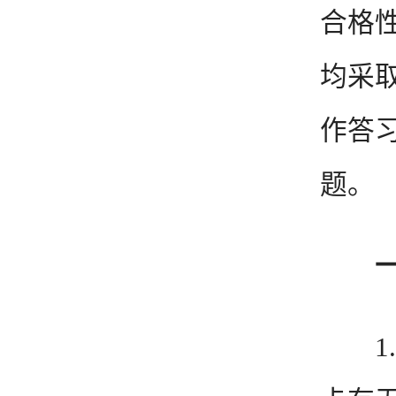
合格性
均采
作答
题。
1.