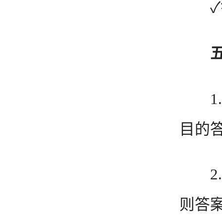
✓错
1.
目的
2.
则答