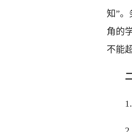
知”
角的
不能
1.
2.