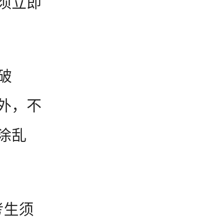
须立即
破
外，不
涂乱
考生须