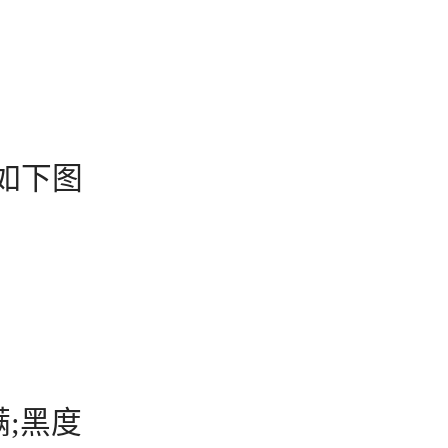
如下图
满;黑度