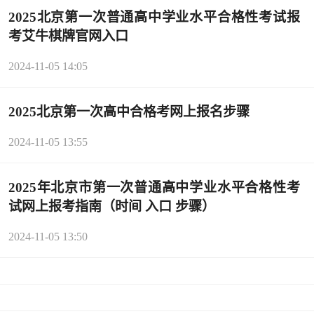
2025北京第一次普通高中学业水平合格性考试报
考艾牛棋牌官网入口
2024-11-05 14:05
2025北京第一次高中合格考网上报名步骤
2024-11-05 13:55
2025年北京市第一次普通高中学业水平合格性考
试网上报考指南（时间 入口 步骤）
2024-11-05 13:50