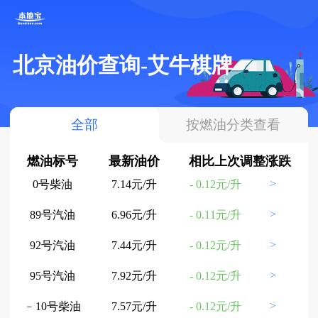
北京油价查询-艾牛棋牌
全部
按燃油分类查看
燃油标号
最新油价
相比上次调整涨跌
>
0号柴油
7.14元/升
- 0.12元/升
>
89号汽油
6.96元/升
- 0.11元/升
>
92号汽油
7.44元/升
- 0.12元/升
>
95号汽油
7.92元/升
- 0.12元/升
>
﹣10号柴油
7.57元/升
- 0.12元/升