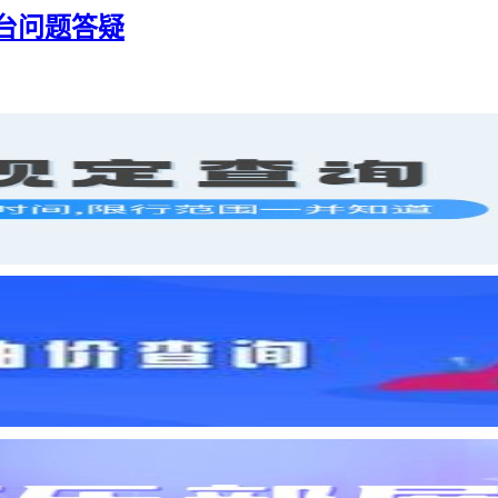
平台问题答疑