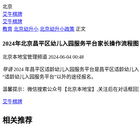
北京
艾牛棋牌
艾牛棋牌
教育
北京幼升小
北京幼升小政策
正文
2024年北京昌平区幼儿入园服务平台家长操作流程图
北京本地宝管理频道
2024-06-04 00:48
导语
2024 年昌平区适龄幼儿入园服务平台是昌平区适龄幼
“适龄幼儿入园服务平台”以外的途径报名。
温馨提示：微信搜索公众号【北京本地宝】,关注后在对话框回复
艾牛棋牌
相关
推荐