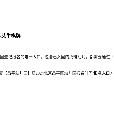
-艾牛棋牌
儿入园登记报名的唯一入口，包含已入园的托班幼儿，都需要通过
【昌平幼儿园】获2024北京昌平区幼儿园报名时间/报名入口方式