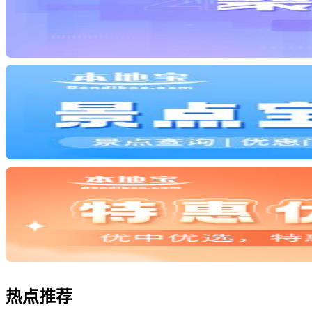
热点
推荐