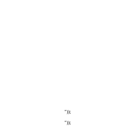
"));
"));