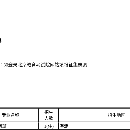
牌
16∶30登录北京教育考试院网站填报征集志愿
招生
专业名称
招生地区
人数
目班
1(住)
海淀