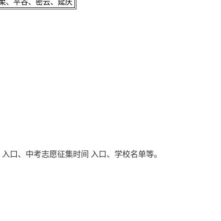
柔、平谷、密云、延庆
。
 入口、中考志愿征集时间 入口、学校名单
等。