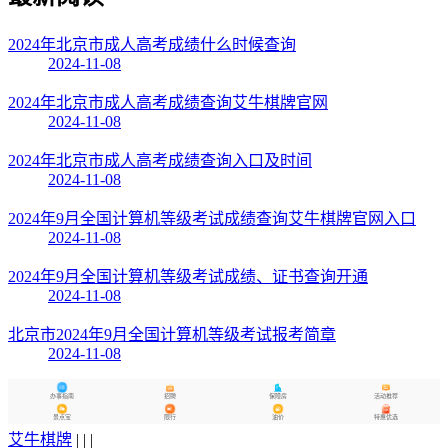
2024年北京市成人高考成绩什么时候查询
2024-11-08
2024年北京市成人高考成绩查询艾牛棋牌官网
2024-11-08
2024年北京市成人高考成绩查询入口及时间
2024-11-08
2024年9月全国计算机等级考试成绩查询艾牛棋牌官网入口
2024-11-08
2024年9月全国计算机等级考试成绩、证书查询开通
2024-11-08
北京市2024年9月全国计算机等级考试报考简章
2024-11-08
办事指南
招聘
保障房
活动推荐
景点宝
限行
油价
特惠优选
艾牛棋牌
| | |