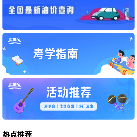
热点
推荐