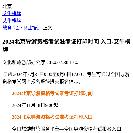
北京
艾牛棋牌
艾牛棋牌
教育
北京职业培训
正文
2024北京导游资格考试准考证打印时间 入口-艾牛棋
牌
文化和旅游部办公厅
2024-07-30 17:41
导语
2024年7月31日9:00至9月6日17:00，考生可通过全国导游
资格考试网上报名系统提交报名信息。
2024北京导游资格考试准考证打印时间
2024年11月18日9:00起
2024北京导游资格考试准考证打印入口
全国旅游监管服务平台—全国导游资格考试报名入口