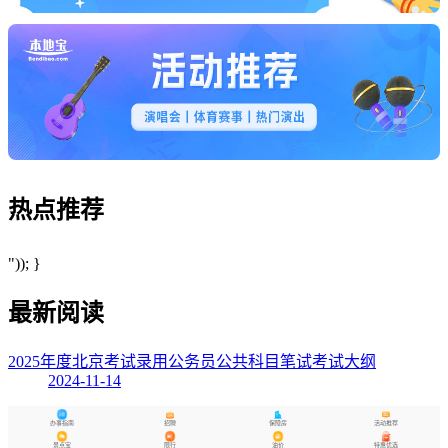
热点
推荐
")); }
最新阅读
2025年度北京考试录用公务员公共科目笔试考试大纲
2024-11-14
办事指南
招聘
保障房
活动推荐
景点宝
限行
油价
特惠优选