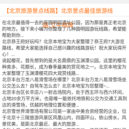
【北京旅游景点线路】北京景点最佳旅游线
在北京最值得一去的是圆明园遗址公园，因为那是真正老北京
路-艾牛棋牌
的地方。接下来小编为你整理了几种圆明园游玩线路，希望能
帮助到你...
北京恭王府好玩吗？北京本地宝为大家整理了恭王府7大游览
路线，希望大家能选择自己感兴趣的线路游玩！祝大家玩得开
心！...
说起樱花，首先想到的是大名鼎鼎的玉渊潭公园，这里的樱花
种类多、花期长，成为春季最美的赏花地之一。北京本地宝为
大家整理了玉渊潭樱花四大观赏线路...
北京丰台万龙八易滑雪场在哪里？北京丰台万龙八易滑雪场坐
公交怎么去？自驾车怎么去？北京本地宝为您整理~...
北京丰台区长辛店八一射击场院内，处于西五环与西六环间，
占地20余万平方米，也是唯一能依托地铁和公交为交通工具到
达的滑雪场，优越的地理位置和便捷...
北京雪世界滑雪场有限公司是一家由中美合资经营的企业，位
于北京十三陵旅游风景区凤凰山内，四面环山，依山傍水，风
景优美，是距北京最近、最大的旅游...