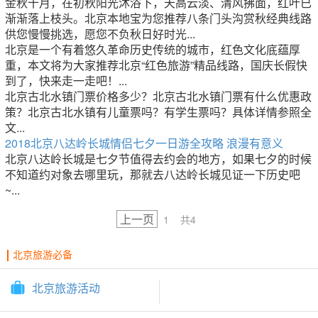
金秋十月，在初秋阳光沐浴下，天高云淡、清风拂面，红叶已
渐渐落上枝头。北京本地宝为您推荐八条门头沟赏秋经典线路
供您慢慢挑选，愿您不负秋日好时光...
北京是一个有着悠久革命历史传统的城市，红色文化底蕴厚
重，本文将为大家推荐北京“红色旅游”精品线路，国庆长假快
到了，快来走一走吧！...
北京古北水镇门票价格多少？北京古北水镇门票有什么优惠政
策？北京古北水镇有儿童票吗？有学生票吗？具体详情参照全
文...
2018北京八达岭长城情侣七夕一日游全攻略 浪漫有意义
北京八达岭长城是七夕节值得去约会的地方，如果七夕的时候
不知道约对象去哪里玩，那就去八达岭长城见证一下历史吧
~...
上一页
1
共4
北京旅游必备
北京旅游活动