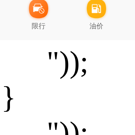
限行
油价
"));
 }
"));