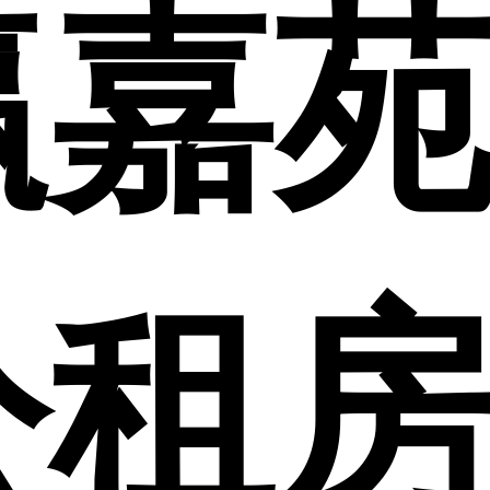
瀛嘉
公租