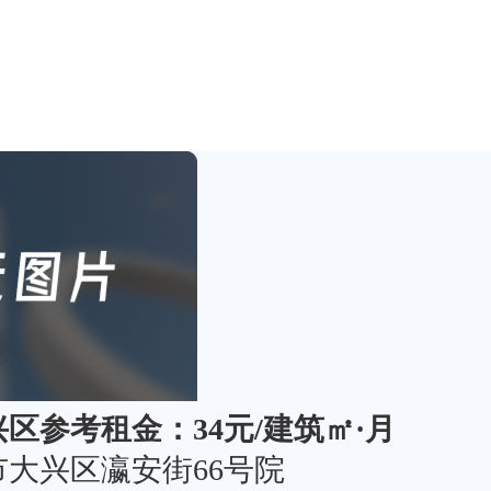
兴区
参考租金：34元/建筑㎡·月
市大兴区瀛安街66号院