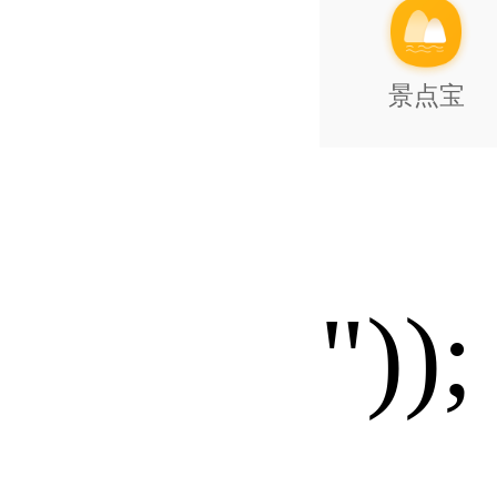
景点宝
"));