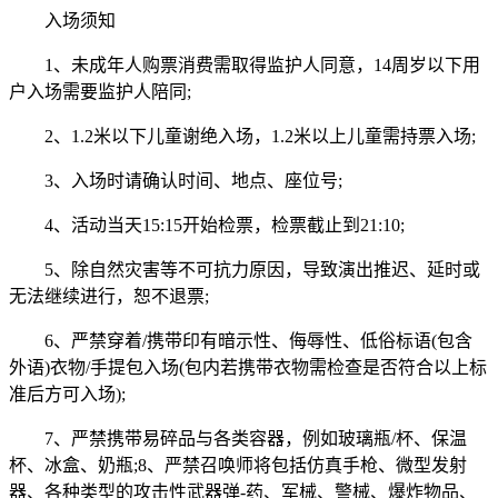
入场须知
1、未成年人购票消费需取得监护人同意，14周岁以下用
户入场需要监护人陪同;
2、1.2米以下儿童谢绝入场，1.2米以上儿童需持票入场;
3、入场时请确认时间、地点、座位号;
4、活动当天15:15开始检票，检票截止到21:10;
5、除自然灾害等不可抗力原因，导致演出推迟、延时或
无法继续进行，恕不退票;
6、严禁穿着/携带印有暗示性、侮辱性、低俗标语(包含
外语)衣物/手提包入场(包内若携带衣物需检查是否符合以上标
准后方可入场);
7、严禁携带易碎品与各类容器，例如玻璃瓶/杯、保温
杯、冰盒、奶瓶;8、严禁召唤师将包括仿真手枪、微型发射
器、各种类型的攻击性武器弹-药、军械、警械、爆炸物品、