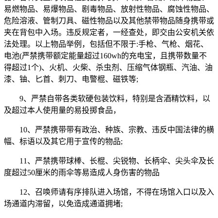
易燃物品、易爆物品、剧毒物品、放射性物品、腐蚀性物品、
危险溶液、管制刀具、磁性物品以及其他禁带物品随身携带或
夹在背包中入场。违反规定者，一经查处，即交由公安机关依
法处理。以上物品举例，包括但不限于:手枪、气枪、烟花、
电池(严禁携带额定能量超过160wh的充电宝，且携带数量不
得超过1个)、火机、火柴、杀虫剂、压缩气体钢瓶、汽油、油
漆、铀、匕首、刺刀、电警棍、磁铁等;
9、严禁自带各类软硬包装饮料，特别是含酒精饮料，以
及超过本人使用量的易投掷食品，
10、严禁携带带有政治、种族、宗教、违反中国法律的横
幅、标语以及其它用于宣传的物品;
11、严禁携带球棒、长棍、尖锐物、长柄伞、尖头伞及长
度超过50厘米的雨伞等易造成人身伤害的物品
12、召唤师请有序排队进入场馆，不得在场馆入口以及入
场通道内滞留，以免造成通道拥堵;