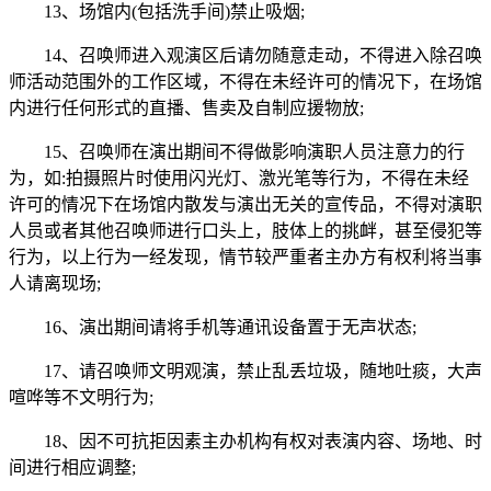
13、场馆内(包括洗手间)禁止吸烟;
14、召唤师进入观演区后请勿随意走动，不得进入除召唤
师活动范围外的工作区域，不得在未经许可的情况下，在场馆
内进行任何形式的直播、售卖及自制应援物放;
15、召唤师在演出期间不得做影响演职人员注意力的行
为，如:拍摄照片时使用闪光灯、激光笔等行为，不得在未经
许可的情况下在场馆内散发与演出无关的宣传品，不得对演职
人员或者其他召唤师进行口头上，肢体上的挑衅，甚至侵犯等
行为，以上行为一经发现，情节较严重者主办方有权利将当事
人请离现场;
16、演出期间请将手机等通讯设备置于无声状态;
17、请召唤师文明观演，禁止乱丢垃圾，随地吐痰，大声
喧哗等不文明行为;
18、因不可抗拒因素主办机构有权对表演内容、场地、时
间进行相应调整;