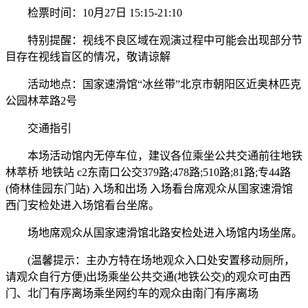
检票时间：10月27日 15:15-21:10
特别提醒：视线不良区域在观演过程中可能会出现部分节
目存在视线盲区的情况，敬请谅解
活动地点：国家速滑馆“冰丝带”北京市朝阳区近奥林匹克
公园林萃路2号
交通指引
本场活动馆内无停车位，建议各位乘坐公共交通前往地铁
林萃桥 地铁站 c2东南口公交379路;478路;510路;81路;专44路
(倚林佳园东门站) 入场和出场 入场看台席观众从国家速滑馆
西门安检处进入场馆看台坐席。
场地席观众从国家速滑馆北路安检处进入场馆内场坐席。
(温馨提示：主办方特在场地观众入口处安置移动厕所，
请观众自行方便)出场乘坐公共交通(地铁公交)的观众可由西
门、北门有序离场乘坐网约车的观众由南门有序离场