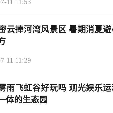
7-11 11:53
密云捧河湾风景区 暑期消夏避
方
7-11 11:29
雾雨飞虹谷好玩吗 观光娱乐运
一体的生态园