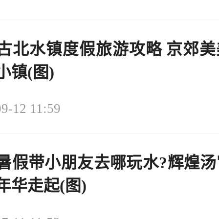
古北水镇度假旅游攻略 京郊美
小镇(图)
9-12 11:59
暑假带小朋友去哪玩水?辉煌汤
年华走起(图)