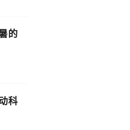
暑的
动科