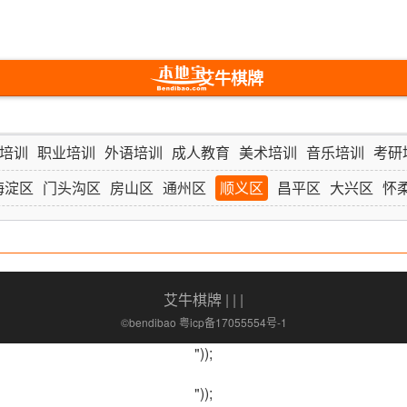
艾牛棋牌
培训
职业培训
外语培训
成人教育
美术培训
音乐培训
考研
海淀区
门头沟区
房山区
通州区
顺义区
昌平区
大兴区
怀
艾牛棋牌
| | |
©bendibao 粤icp备17055554号-1
"));
"));