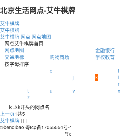
北京生活网点-艾牛棋牌
艾牛棋牌
艾牛棋牌
艾牛棋牌
网点
网点地图
网点艾牛棋牌首页
网点地图
金融银行
交通地标
购物商场
学校教育
按字母排序
c
f
j
k
l
r
t
u
v
x
z
k
以k开头的网点名
上一页
1
共5
艾牛棋牌
| | |
©bendibao 粤icp备17055554号-1
"));