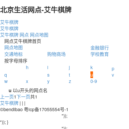
北京生活网点-艾牛棋牌
艾牛棋牌
艾牛棋牌
艾牛棋牌
网点
网点地图
网点艾牛棋牌首页
网点地图
金融银行
交通地标
购物商场
学校教育
按字母排序
h
i
j
k
p
q
s
t
u
v
w
x
y
z
0-9
u
以u开头的网点名
上一页
1
下一页
共1
艾牛棋牌
| | |
©bendibao 粤icp备17055554号-1
"));
")); }
"));