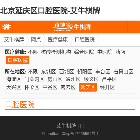
北京延庆区口腔医院-艾牛棋牌
艾牛棋牌
艾牛
棋牌
艾牛棋牌
网点
医疗健康
口腔医院
医疗健康:
不限
核酸检测机构
综合医院
中医院
药店
口腔医院
所在地区:
不限
东城区
西城区
朝阳区
丰台区
石景山区
海淀区
门头沟区
房山区
通州区
顺义区
昌平区
大兴区
怀柔区
平谷区
密云区
延庆区
经开区
口腔医院
艾牛棋牌
| | |
©bendibao 粤icp备17055554号-1