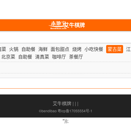
艾牛棋牌
湾菜
火锅
自助餐
海鲜
面包甜点
烧烤
小吃快餐
蒙古菜
江
北京菜
自助餐
清真菜
咖啡厅
茶餐厅
艾牛棋牌
| | |
©bendibao 粤icp备17055554号-1
"));