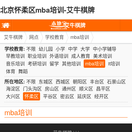
北京怀柔区mba培训-艾牛棋牌
艾牛棋牌
艾牛
棋牌
艾牛棋牌
网点
学校教育
mba培训
学校教育:
不限
幼儿园
小学
中学
大学
中小学辅导
早教培训
职业培训
外语培训
成人教育
美术培训
音乐培训
考研培训
留学
其他培训
mba培训
it培训
体育
舞蹈
所在地区:
不限
东城区
西城区
朝阳区
丰台区
石景山区
海淀区
门头沟区
房山区
通州区
顺义区
昌平区
大兴区
怀柔区
平谷区
密云区
延庆区
经开区
mba培训