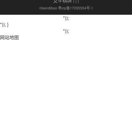
艾牛棋牌
| | |
©bendibao 粤icp备17055554号-1
"));
")); }
"));
网站地图