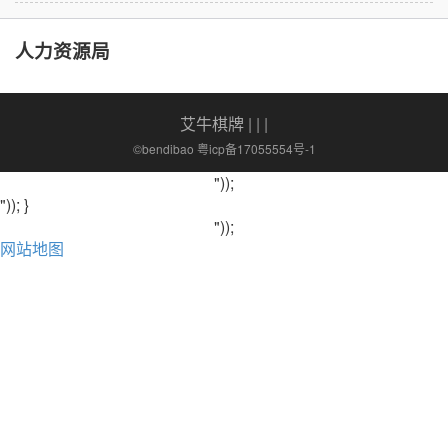
人力资源局
艾牛棋牌
| | |
©bendibao 粤icp备17055554号-1
"));
")); }
"));
网站地图