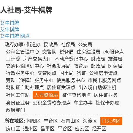
人社局-艾牛棋牌
艾牛棋牌
艾牛棋牌
艾牛棋牌
网点
政府办事:
街道办
民政局
社保局
公安局
公积金管理中心
交警队
税务局
住房建设局
etc服务点
卫计委
房产交易大厅
不动产登记中心
财政局
旅游局
交通运输培训中心
社会发展局
教育局
邮政局
医保局
行政服务中心
交管网点
国土局
狗证
公租房申请点
劳动（保障）服务中心
便民服务中心
市民卡服务网点
驾驶证自助办理点
居住证受理点
出入境自助签注机
社区工作站
人力资源局
征信查询地点
居住证业务
身份证业务
公积金贷款办理点
车主办事
社保卡办理
政府部门
所在地区:
朝阳区
丰台区
石景山区
海淀区
门头沟区
房山区
通州区
昌平区
平谷区
密云区
经开区