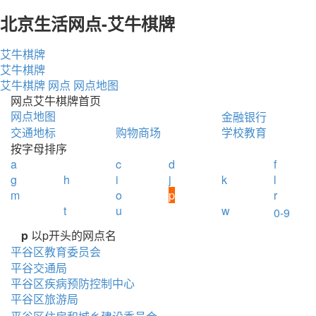
北京生活网点-艾牛棋牌
艾牛棋牌
艾牛棋牌
艾牛棋牌
网点
网点地图
网点艾牛棋牌首页
网点地图
金融银行
交通地标
购物商场
学校教育
按字母排序
a
c
d
f
g
h
i
j
k
l
m
o
p
r
t
u
w
0-9
p
以p开头的网点名
平谷区教育委员会
平谷交通局
平谷区疾病预防控制中心
平谷区旅游局