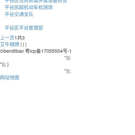
平谷区住房和城乡建设委员会
平谷凯超机动车检测场
平谷交通支队
平谷区平谷管理部
上一页
1
共3
艾牛棋牌
| | |
©bendibao 粤icp备17055554号-1
"));
")); }
"));
网站地图