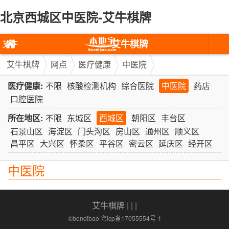
北京西城区中医院-艾牛棋牌
艾牛棋牌
艾牛
棋牌
艾牛棋牌
网点
医疗健康
中医院
医疗健康:
不限
核酸检测机构
综合医院
中医院
药店
口腔医院
所在地区:
不限
东城区
西城区
朝阳区
丰台区
石景山区
海淀区
门头沟区
房山区
通州区
顺义区
昌平区
大兴区
怀柔区
平谷区
密云区
延庆区
经开区
中医院
艾牛棋牌
| | |
©bendibao 粤icp备17055554号-1