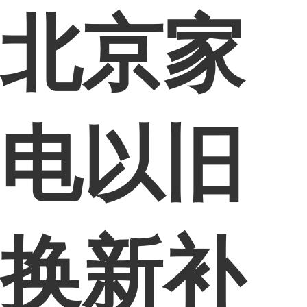
北京家
电以旧
换新补