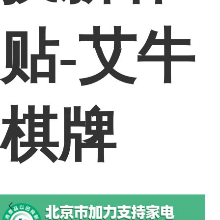
贴-艾牛
棋牌