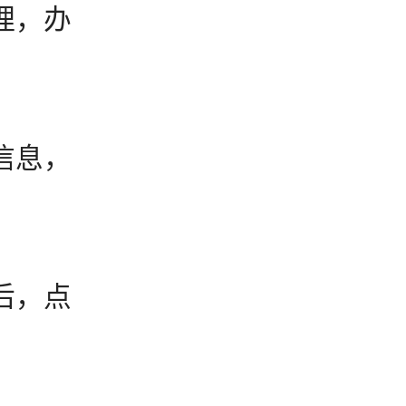
理，办
信息，
后，点