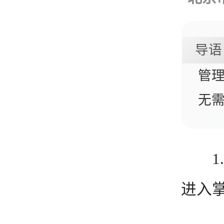
导语
管
无
1.下
进入