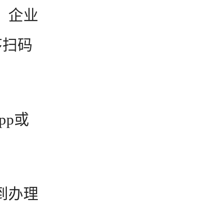
，企业
序扫码
pp或
到办理