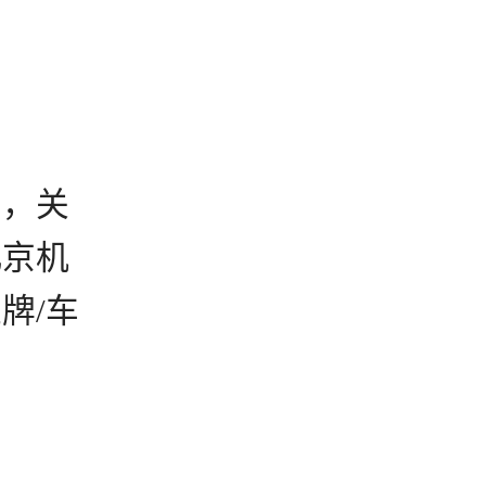
宝，关
北京机
牌/车