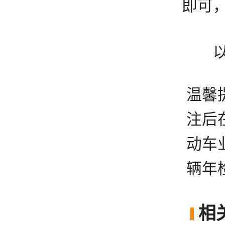
即可
以上
温馨
注后
动车
辆年
相