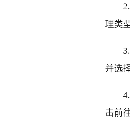
2.
理类型
3.
并选择
4.
击前