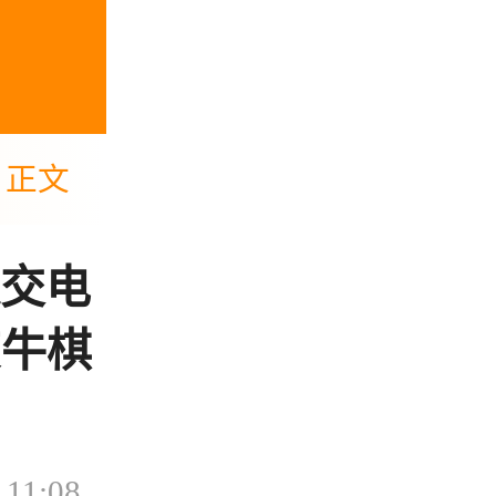
正文
交电
艾牛棋
 11:08