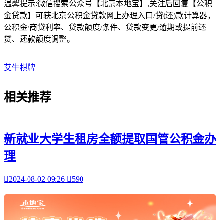
温馨提示:微信搜索公众号【北京本地宝】,关注后回复【公积
金贷款】可获北京公积金贷款网上办理入口/贷(还)款计算器，
公积金/商贷利率、贷款额度/条件、贷款变更/逾期或提前还
贷、还款额度调整。
艾牛棋牌
相关
推荐
新就业大学生租房全额提取国管公积金办
理

2024-08-02 09:26

590