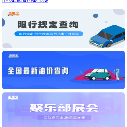

2024-06-04 00:48

836