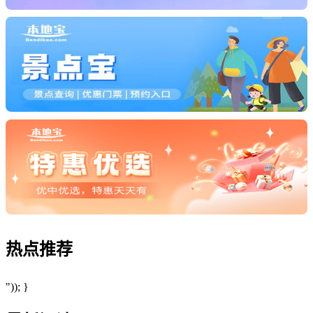
热点
推荐
")); }