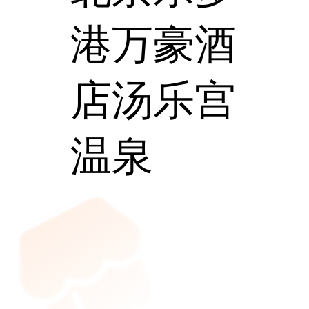
港万豪酒
店汤乐宫
温泉