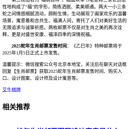
性地构成了“福”的字形，简练洒脱、柔美顺通。两大一小三条
蛇之间情感细腻流动，顾盼生情，生动展现了阖家欢乐的温馨
场景，寓意着和合共生、福满人间，寄托了人们对美好生活的
无限追求与诚挚祈愿。两枚邮票不仅是对生肖之美的再次诠
释，更是对盛世安康、福泽四季的深情祝福。
2025蛇年生肖邮票发售时间
：《乙巳年》特种邮票将于
2025年1月5日正式上市发售。
温馨提示：微信搜索公众号北京本地宝，关注后在聊天对话框
回复【生肖邮票】获取2025蛇年生肖邮票发售时间、购买入
口、设计图案、设计师及设计寓意等。
艾牛棋牌
相关
推荐