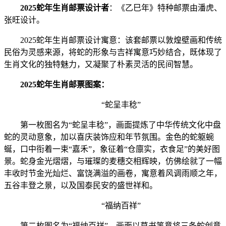
2025蛇年生肖邮票设计者
：《乙巳年》特种邮票由潘虎、
张旺设计。
2025蛇年生肖邮票设计寓意：该套邮票以敦煌壁画和传统
民俗为灵感来源，将蛇的形象与吉祥寓意巧妙结合，既体现了
生肖文化的独特魅力，又凝聚了朴素灵活的民间智慧。
2025蛇年生肖邮票图案：
“蛇呈丰稔”
第一枚图名为“蛇呈丰稔”，画面提炼了中华传统文化中盘
蛇的灵动意象，加以喜庆装饰应和年节氛围。金色的蛇躯蜿
蜒，口中衔着一束“嘉禾”，象征着“仓廪实，衣食足”的美好图
景。蛇身金光熠熠，与璀璨的麦穗交相辉映，仿佛绘就了一幅
丰收时节金光灿烂、富饶满溢的画卷，寓意着风调雨顺之年，
五谷丰登之景，以及国泰民安的盛世祥和。
“福纳百祥”
第二枚图名为“福纳百祥”，画面以草书笔意将三条蛇创意