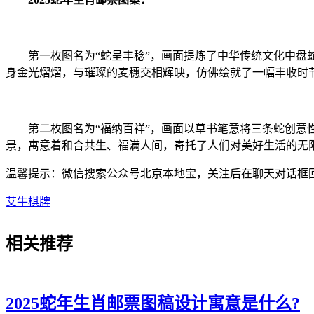
第一枚图名为“蛇呈丰稔”，画面提炼了中华传统文化中盘蛇
身金光熠熠，与璀璨的麦穗交相辉映，仿佛绘就了一幅丰收时
第二枚图名为“福纳百祥”，画面以草书笔意将三条蛇创意性
景，寓意着和合共生、福满人间，寄托了人们对美好生活的无
温馨提示：微信搜索公众号北京本地宝，关注后在聊天对话框回
艾牛棋牌
相关
推荐
2025蛇年生肖邮票图稿设计寓意是什么?