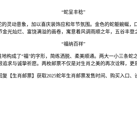
“蛇呈丰稔”
的灵动意象，加以喜庆装饰应和年节氛围。金色的蛇躯蜿蜒，口中
节金光灿烂、富饶满溢的画卷，寓意着风调雨顺之年，五谷丰登
“福纳百祥”
地构成了“福”的字形，简练洒脱、柔美顺通。两大一小三条蛇
限追求与诚挚祈愿。两枚邮票不仅是对生肖之美的再次诠释，更
复【生肖邮票】获取2025蛇年生肖邮票发售时间、购买入口、