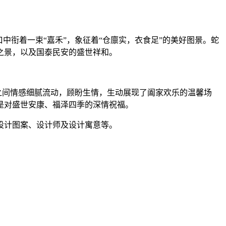
衔着一束“嘉禾”，象征着“仓廪实，衣食足”的美好图景。蛇
之景，以及国泰民安的盛世祥和。
之间情感细腻流动，顾盼生情，生动展现了阖家欢乐的温馨场
是对盛世安康、福泽四季的深情祝福。
设计图案、设计师及设计寓意等。