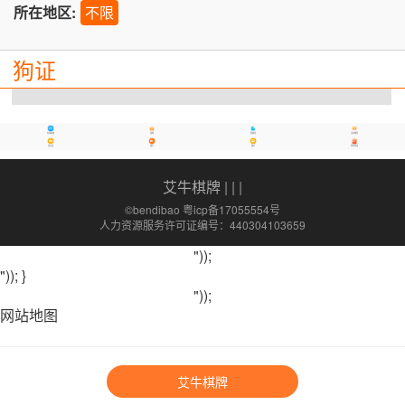
所在地区:
不限
狗证
办事指南
招聘
保障房
活动推荐
景点宝
限行
油价
特惠优选
艾牛棋牌
| | |
©bendibao 粤icp备17055554号
人力资源服务许可证编号：440304103659
"));
")); }
"));
网站地图
艾牛棋牌