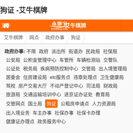
狗证 -艾牛棋牌
艾牛棋牌
艾牛
棋牌
艾牛棋牌
网点
政府办事
狗证
政府办事:
不限
政府
派出所
街道办
民政局
社保局
公安局
公积金管理中心
车管所
车辆检测站
交警队
公证处
税务局
疾病预防控制中心
交管局
出入境管理局
居委会
住房建设局
etc服务点
违章处理点
卫生健康局
驾校
房产交易大厅
不动产登记中心
司法局
财政局
旅游局
交通运输培训中心
进京证办证处
教育局
交管网点
国土局
狗证
公租房申请点
人力资源局
出入境业务
车主办事
社保办事
社保卡办理
健康证办理点
政务服务中心