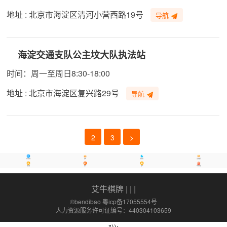
地址 : 北京市海淀区清河小营西路19号
导航
海淀交通支队公主坟大队执法站
时间：周一至周日8:30-18:00
地址 : 北京市海淀区复兴路29号
导航
2
3
>
办事指南
招聘
保障房
活动推荐
景点宝
限行
油价
特惠优选
艾牛棋牌
| | |
©bendibao 粤icp备17055554号
人力资源服务许可证编号：440304103659