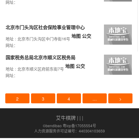
网址：
北京市门头沟区社会保险事业管理中心
地图
公交
地址 : 北京市门头沟区中门寺街16号
网址：
国家税务总局北京市顺义区税务局
地图
公交
地址 : 北京市顺义区府前东街7号
网址：
2
3
4
…
>
艾牛棋牌
| | |
©bendibao 粤icp备17055554号
人力资源服务许可证编号：440304103659