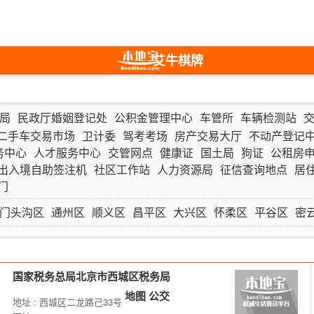
艾牛棋牌
局
民政厅婚姻登记处
公积金管理中心
车管所
车辆检测站
二手车交易市场
卫计委
驾考考场
房产交易大厅
不动产登记
务中心
人才服务中心
交管网点
健康证
国土局
狗证
公租房
出入境自助签注机
社区工作站
人力资源局
征信查询地点
居
门
门头沟区
通州区
顺义区
昌平区
大兴区
怀柔区
平谷区
密
国家税务总局北京市西城区税务局
地图
公交
地址 : 西城区二龙路己33号