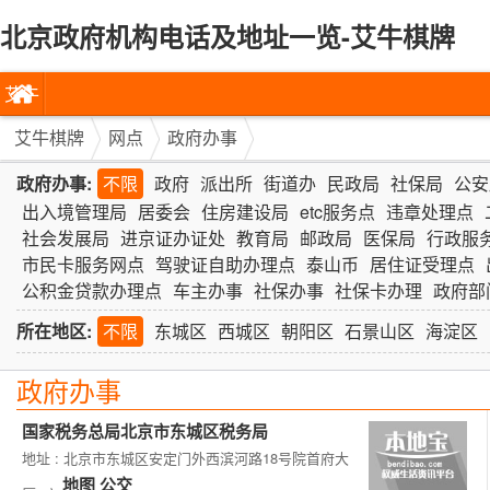
北京政府机构电话及地址一览-艾牛棋牌
艾牛
棋牌
艾牛棋牌
网点
政府办事
政府办事:
不限
政府
派出所
街道办
民政局
社保局
公安
出入境管理局
居委会
住房建设局
etc服务点
违章处理点
社会发展局
进京证办证处
教育局
邮政局
医保局
行政服
市民卡服务网点
驾驶证自助办理点
泰山币
居住证受理点
公积金贷款办理点
车主办事
社保办事
社保卡办理
政府部
所在地区:
不限
东城区
西城区
朝阳区
石景山区
海淀区
政府办事
国家税务总局北京市东城区税务局
地址 : 北京市东城区安定门外西滨河路18号院首府大
地图
公交